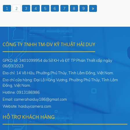
1
2
3
4
5
6
7
8
9
CÔNG TY TNHH TM-DV KỸ THUẬT HẢI DUY
GPKD số 3401099954 do Sở KH và ĐT TP Phan Thiết cấp ngày
06/03/2023
Địa chỉ: 14 Võ Hữu, Phường Phú Thủy, Tỉnh Lâm Đồng, Việt Nam.
Địa chỉ cửa hàng: Đại Lộ Hùng Vương, Phường Phú Thủy, Tỉnh Lâm
Đồng, Việt Nam.
Hotline: 0913186986
Email: camerahaiduy186@gmail.com
Website: haiduycamera.com
HỖ TRỢ KHÁCH HÀNG