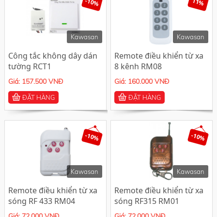
-10%
11%
Kawasan
Kawasan
Công tắc không dây dán
Remote điều khiển từ xa
tường RCT1
8 kênh RM08
Giá: 157.500 VNĐ
Giá: 160.000 VNĐ
ĐẶT HÀNG
ĐẶT HÀNG
-10%
-10%
Kawasan
Kawasan
Remote điều khiển từ xa
Remote điều khiển từ xa
sóng RF 433 RM04
sóng RF315 RM01
Giá: 72.000 VNĐ
Giá: 72.000 VNĐ