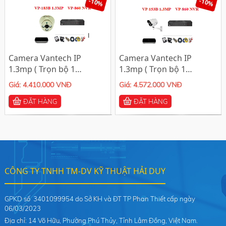
-10%
-10%
Camera Vantech IP
Camera Vantech IP
1.3mp ( Trọn bộ 1
1.3mp ( Trọn bộ 1
camera)
camera)
Giá: 4.410.000 VNĐ
Giá: 4.572.000 VNĐ
ĐẶT HÀNG
ĐẶT HÀNG
CÔNG TY TNHH TM-DV KỸ THUẬT HẢI DUY
GPKD số 3401099954 do Sở KH và ĐT TP Phan Thiết cấp ngày
06/03/2023
Địa chỉ: 14 Võ Hữu, Phường Phú Thủy, Tỉnh Lâm Đồng, Việt Nam.