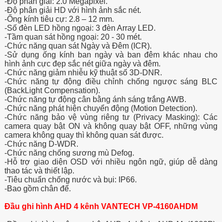
-Độ phân giải: 2.0 Megapixel.
-Độ phân giải HD với hình ảnh sắc nét.
-Ống kính tiêu cự: 2.8 – 12 mm.
-Số đèn LED hồng ngoại: 3 đèn Array LED.
-Tầm quan sát hồng ngoại: 20 - 30 mét.
-Chức năng quan sát Ngày và Đêm (ICR).
-Sử dụng ống kính ban ngày và ban đêm khác nhau cho
hình ảnh cực đẹp sắc nét giữa ngày và đêm.
-Chức năng giảm nhiễu kỹ thuật số 3D-DNR.
-Chức năng tự động điều chỉnh chống ngược sáng BLC
(BackLight Compensation).
-Chức năng tự động cân bằng ánh sáng trắng AWB.
-Chức năng phát hiện chuyển động (Motion Detection).
-Chức năng bảo vệ vùng riêng tư (Privacy Masking): Các
camera quay bật ON và không quay bật OFF, những vùng
camera không quay thì không quan sát được.
-Chức năng D-WDR.
-Chức năng chống sương mù Defog.
-Hỗ trợ giao diện OSD với nhiều ngôn ngữ, giúp dễ dàng
thao tác và thiết lập.
-Tiêu chuẩn chống nước và bụi: IP66.
-Bao gồm chân đế.
Đầu ghi hình AHD 4 kênh VANTECH VP-4160AHDM