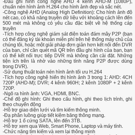
-Đầu ghi hình công nghệ AHD 4 kênh AHD-M (1080P),
chuẩn nén hình ảnh H.264 cho hình ảnh đẹp và sắc nét.
-Công nghệ AHD (Analog High Definition): Cho hình ảnh độ
nét cao, có khả năng truyền dữ liệu với khoảng cách lên đến
500 mét mà không có yêu cầu đặc biệt về hệ thống cáp
truyền
-Tích hợp công nghệ giám sát điện toán đám mây P2P (bạn
có thể đăng ký tài khoản miễn phí trên hệ thống máy chủ của
chúng tôi, hoặc một giải pháp đơn giản hơn kết nối đến DVR
của bạn, chỉ cần quét mã QR trên đầu ghi hình của bạn, bạn
có thể kết nối trực tiếp DVR mà không cần cài đặt. Những
tiện ích trên là nhờ vào những tính năng P2P được dùng
trong DVR).
-Sử dụng thuật toán nén hình ảnh tối ưu H.264
-Tích hợp công nghệ hiển thị hình ảnh 3 trong 1: AHD: 4CH
720P (AHD-M); DVR; 4 kênh 960H; 2 kênh 1080P + 2 kênh
720P.
-Ngõ ra hình ảnh: VGA, HDMI, BNC.
-Chế độ ghi hình: Ghi theo cấu hình, ghi theo lịch trình, ghi
theo chuyển động
-Hỗ trợ giao diện lưới và tìm kiếm thông minh.
-Đa phân luồng giúp tiết kiệm băng thông mạng.
-Hỗ trợ 1 ổ cứng SATA, lên đến 3TB.
-Hỗ trợ xem qua Web, Smart Phone, Laptop và máy tính.
-Chức năng tìm kiếm và xem lại thông minh