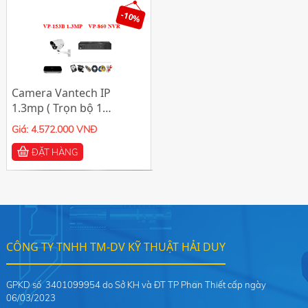
-10%
Camera Vantech IP
1.3mp ( Trọn bộ 1
camera)
Giá: 4.572.000 VNĐ
ĐẶT HÀNG
CÔNG TY TNHH TM-DV KỸ THUẬT HẢI DUY
GPKD số 3401099954 do Sở KH và ĐT TP Phan Thiết cấp ngày
06/03/2023