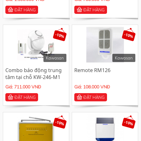
ĐẶT HÀNG
ĐẶT HÀNG
-10%
-10%
Kawasan
Kawasan
Combo báo động trung
Remote RM126
tâm tại chỗ KW-246-M1
Giá: 711.000 VNĐ
Giá: 108.000 VNĐ
ĐẶT HÀNG
ĐẶT HÀNG
-10%
-10%