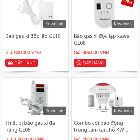
-20%
Kawasan
Kawasan
Báo gas xì độc lập GL10
Báo gas xì độc lập kawa
GL08
Giá: 600.000 VNĐ
Giá: 396.000 VNĐ
ĐẶT HÀNG
ĐẶT HÀNG
Kawasan
Kawasan
Thiết bị báo gas xì đa
Combo còi báo động
năng GL05
trung tâm tại chỗ KW-
AL213
Giá: 1.500.000 VNĐ
Giá: 780.000 VNĐ