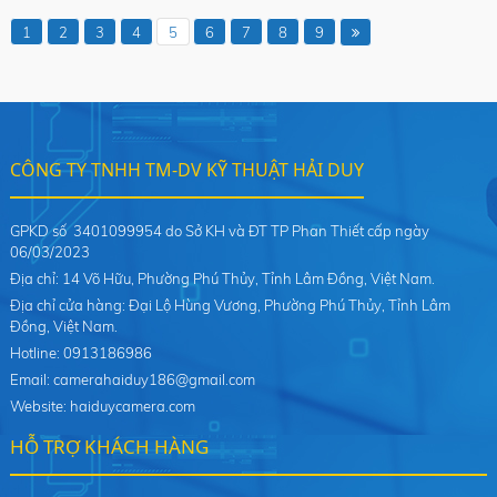
1
2
3
4
5
6
7
8
9
CÔNG TY TNHH TM-DV KỸ THUẬT HẢI DUY
GPKD số 3401099954 do Sở KH và ĐT TP Phan Thiết cấp ngày
06/03/2023
Địa chỉ: 14 Võ Hữu, Phường Phú Thủy, Tỉnh Lâm Đồng, Việt Nam.
Địa chỉ cửa hàng: Đại Lộ Hùng Vương, Phường Phú Thủy, Tỉnh Lâm
Đồng, Việt Nam.
Hotline: 0913186986
Email: camerahaiduy186@gmail.com
Website: haiduycamera.com
HỖ TRỢ KHÁCH HÀNG