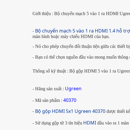
Giới thiệu : Bộ chuyển mạch 5 vào 1 ra HDMI Ugre
- Bộ chuyển mạch 5 vào 1 ra HDMI 1.4 hỗ tr
ợ
màn hình hoặc máy chiếu HDMI của bạn.
- Nó cho phép chuyển đổi thuận tiện giữa các thiết 
- Bạn có thể chọn nguồn đầu vào mong muốn thông 
Thông số kỹ thuật :
Bộ gộp HDMI 5 vào 1 ra
Ugreen
Ugreen
- Hãng sản xuất :
40370
- Mã sản phẩm :
-
Bộ gộp HDMI 5x1 U
green 40370
được thiết k
HD
MI
- Sử dụng gộp từ 3 tín hiệu
đầu vào ra 1 màn 