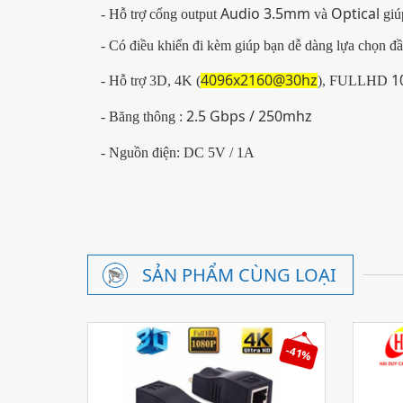
Audio 3.5mm
Optical
- Hỗ trợ cổng output
và
giúp
- Có điều khiển đi kèm giúp bạn dễ dàng lựa chọn đầ
4096x2160@30hz
1
- Hỗ trợ 3D, 4K (
), FULLHD
2.5 Gbps / 250mhz
- Băng thông :
- Nguồn điện:
DC 5V / 1A
SẢN PHẨM CÙNG LOẠI
-41%