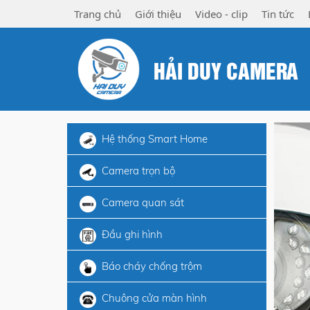
Trang chủ
Giới thiệu
Video - clip
Tin tức
HẢI DUY CAMERA
Hệ thống Smart Home
Camera trọn bộ
Camera quan sát
Đầu ghi hình
Báo cháy chống trộm
Chuông cửa màn hình