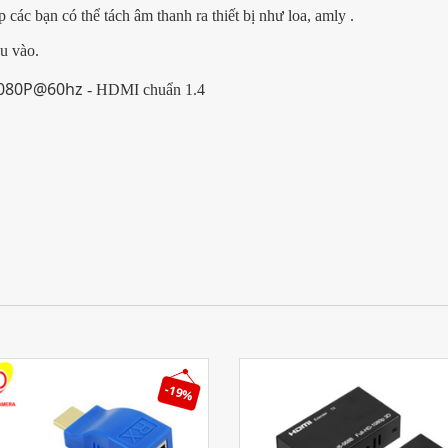
 các bạn có thể tách âm thanh ra thiết bị như loa, amly .
u vào.
080P@60hz
- HDMI chuẩn 1.4
-19%