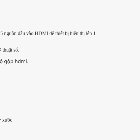
 5 nguồn đầu vào HDMI để thiết bị hiển thị lên 1
 thuật số.
ộ gộp hdmi
.
y xước