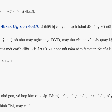
en 40370 hỗ trợ 4kx2k
 4kx2k Ugreen 40370
là thiết bị chuyển mạch hdmi dễ dàng kết nối
bị kỹ thuật số như máy nghe nhạc DVD, máy thu vệ tinh và máy quay kỹ
điều khiển từ xa
b
qua một chiếc
hoặc nút bấm nằm ở mặt trước của
 40370
ế nhỏ gọn, vỏ hợp kim cao cấp. Bề mặt tráng nhựa mỏng trơn chống sầ
hình Tivi, máy chiếu.