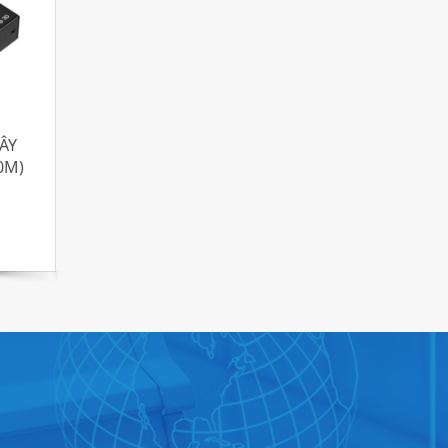
ÂY
0M)