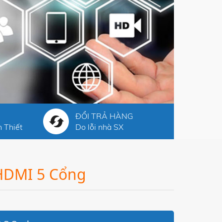
ĐỔI TRẢ HÀNG
 Thiết
Do lỗi nhà SX
HDMI 5 Cổng