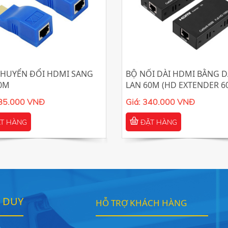
CHUYỂN ĐỔI HDMI SANG
BỘ NỐI DÀI HDMI BẰNG D
30M
LAN 60M (HD EXTENDER 6
285.000 VNĐ
Giá: 340.000 VNĐ
T HÀNG
ĐẶT HÀNG
I DUY
HỖ TRỢ KHÁCH HÀNG