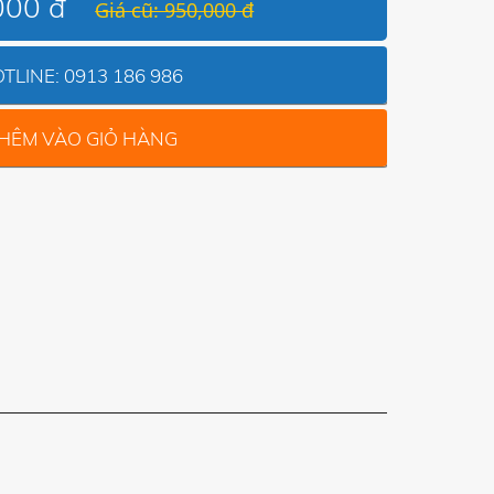
000 đ
Giá cũ: 950,000 đ
TLINE:
0913 186 986
HÊM VÀO GIỎ HÀNG