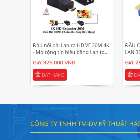
Đầu nối dài Lan ra HDMI 30M 4K
ĐẦU 
- Mở rộng tín hiệu bằng Lan to
LAN 
HDMI Hỗ trợ CAT6, CAT5E
Giá: 325.000 VNĐ
Giá: 
ĐẶT HÀNG
ĐẶ
CÔNG TY TNHH TM-DV KỸ THUẬT HẢ