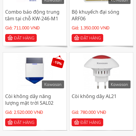
Kawasan
Kawasan
Combo báo động trung
Bộ khuyếch đại sóng
tâm tại chỗ KW-246-M1
ARF06
Giá: 711.000 VNĐ
Giá: 1.350.000 VNĐ
ĐẶT HÀNG
ĐẶT HÀNG
-10%
Kawasan
Kawasan
Còi không dây năng
Còi không dây AL21
lượng mặt trời SAL02
Giá: 2.520.000 VNĐ
Giá: 780.000 VNĐ
ĐẶT HÀNG
ĐẶT HÀNG