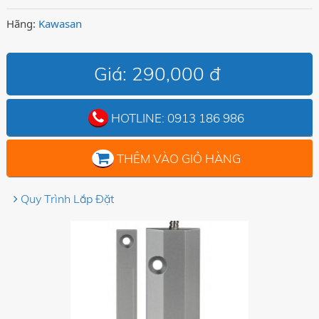
Hãng:
Kawasan
Giá:
290,000 đ
HOTLINE:
0913 186 986
THÊM VÀO GIỎ HÀNG
Quy Trình Lắp Đặt