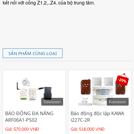
kết nối với cổng Z1,2,..Z4. của bộ trung tâm.
SẢN PHẨM CÙNG LOẠI
-20%
Kawasan
Kawasan
BÁO ĐỘNG ĐA NĂNG
Báo động độc lập KAWA
ARF06A1-PS02
i227C-2R
Giá: 570.000 VNĐ
Giá: 516.000 VNĐ