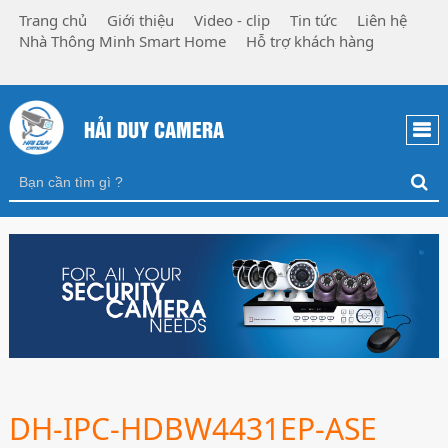
Trang chủ
Giới thiệu
Video - clip
Tin tức
Liên hệ
Nhà Thông Minh Smart Home
Hỗ trợ khách hàng
HẢI DUY CAMERA
DH-IPC-HDBW4431EP-ASE