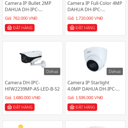
Camera IP Bullet 2MP
Camera IP Full-Color 4MP
DAHUA DH-IPC-
DAHUA DH-IPC-
HFW1230DS1-S5
HFW2439MP-AS-LED-B-S2
Giá: 762.000 VNĐ
Giá: 1.720.000 VNĐ
ĐẶT HÀNG
ĐẶT HÀNG
Dahua
Dahua
Camera DH-IPC-
Camera IP Starlight
HFW2239MP-AS-LED-B-S2
4.0MP DAHUA DH-IPC-
HDW2431TP-AS-S2
Giá: 1.680.000 VNĐ
Giá: 1.595.000 VNĐ
ĐẶT HÀNG
ĐẶT HÀNG