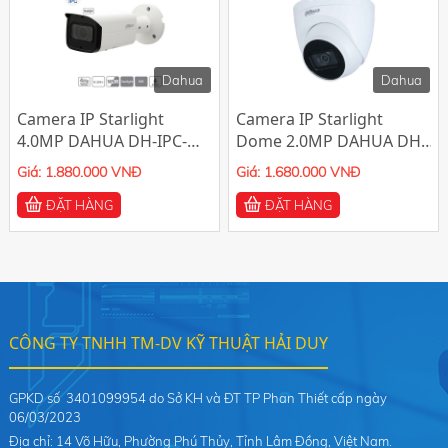
Dahua
Dahua
Camera IP Starlight
Camera IP Starlight
4.0MP DAHUA DH-IPC-
Dome 2.0MP DAHUA DH-
HFW2431TP-AS-S2
IPC-HDW2231TP-AS-S2
Giá: 1.880.000 VNĐ
Giá: 1.680.000 VNĐ
ĐẶT HÀNG
ĐẶT HÀNG
CÔNG TY TNHH TM-DV KỸ THUẬT HẢI DUY
GPKD số 3401099954 do Sở KH và ĐT TP Phan Thiết cấp ngày
06/03/2023
Địa chỉ: 14 Võ Hữu, Phường Phú Thủy, Tỉnh Lâm Đồng, Việt Nam.