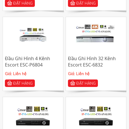
ĐẶT HÀNG
ĐẶT HÀNG
Đầu Ghi Hình 4 Kênh
Đầu Ghi Hình 32 Kênh
Escort ESC-P6804
Escort ESC-6832
Giá: Liên hệ
Giá: Liên hệ
ĐẶT HÀNG
ĐẶT HÀNG