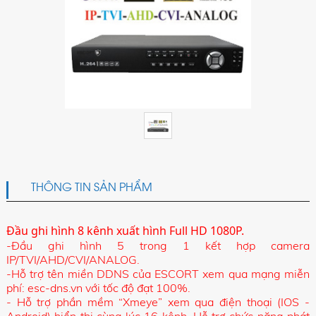
THÔNG TIN SẢN PHẨM
Đầu ghi hình 8 kênh xuất hình Full HD 1080P.
-Đầu ghi hình 5 trong 1 kết hợp camera
IP/TVI/AHD/CVI/ANALOG.
-Hỗ trợ tên miền DDNS của ESCORT xem qua mạng miễn
phí: esc-dns.vn với tốc độ đạt 100%.
- Hỗ trợ phần mềm “Xmeye” xem qua điện thoại (IOS -