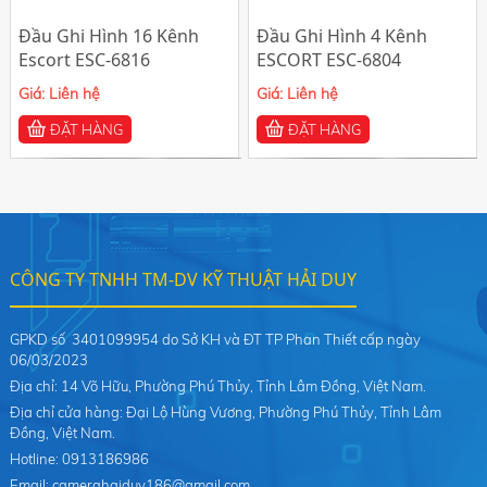
Đầu Ghi Hình 16 Kênh
Đầu Ghi Hình 4 Kênh
Escort ESC-6816
ESCORT ESC-6804
Giá: Liên hệ
Giá: Liên hệ
ĐẶT HÀNG
ĐẶT HÀNG
CÔNG TY TNHH TM-DV KỸ THUẬT HẢI DUY
GPKD số 3401099954 do Sở KH và ĐT TP Phan Thiết cấp ngày
06/03/2023
Địa chỉ: 14 Võ Hữu, Phường Phú Thủy, Tỉnh Lâm Đồng, Việt Nam.
Địa chỉ cửa hàng: Đại Lộ Hùng Vương, Phường Phú Thủy, Tỉnh Lâm
Đồng, Việt Nam.
Hotline: 0913186986
Email: camerahaiduy186@gmail.com