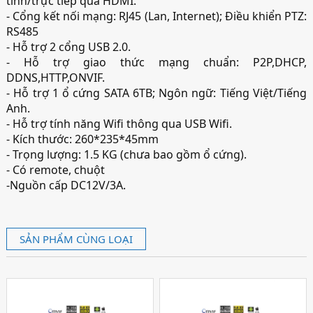
tính/trực tiếp qua HDMI.
- Cổng kết nối mạng: RJ45 (Lan, Internet); Điều khiển PTZ:
RS485
- Hỗ trợ 2 cổng USB 2.0.
- Hỗ trợ giao thức mạng chuẩn: P2P,DHCP,
DDNS,HTTP,ONVIF.
- Hỗ trợ 1 ổ cứng SATA 6TB; Ngôn ngữ: Tiếng Việt/Tiếng
Anh.
- Hỗ trợ tính năng Wifi thông qua USB Wifi.
- Kích thước: 260*235*45mm
- Trọng lượng: 1.5 KG (chưa bao gồm ổ cứng).
- Có remote, chuột
-Nguồn cấp DC12V/3A.
SẢN PHẨM CÙNG LOẠI