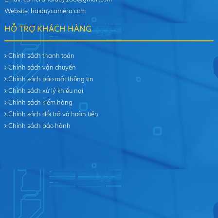
Website: haiduycamera.com
HỖ TRỢ KHÁCH HÀNG
Chính sách thanh toán
Chính sách vận chuyển
Chính sách bảo mật thông tin
Chính sách xử lý khiếu nại
Chính sách kiểm hàng
Chính sách đổi trả và hoàn tiền
Chính sách bảo hành