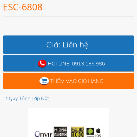
ESC-6808
Giá:
Liên hệ
HOTLINE:
0913 186 986
THÊM VÀO GIỎ HÀNG
Quy Trình Lắp Đặt