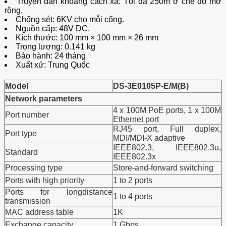
Truyền dẫn khoảng cách xa: Tối đa 250m ở chế độ mở
rộng.
Chống sét: 6KV cho mỗi cổng.
Nguồn cấp: 48V DC.
Kích thước: 100 mm × 100 mm × 26 mm
Trọng lượng: 0.141 kg
Bảo hành: 24 tháng
Xuất xứ: Trung Quốc
Model
DS-3E0105P-E/M(B)
Network parameters
4 x 100M PoE ports, 1 x 100M
Port number
Ethernet port
RJ45 port, Full duplex,
Port type
MDI/MDI-X adaptive
IEEE802.3, IEEE802.3u,
Standard
IEEE802.3x
Processing type
Store-and-forward switching
Ports with high priority
1 to 2 ports
Ports for longdistance
1 to 4 ports
transmission
MAC address table
1K
Exchange capacity
1 Gbps