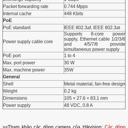
Packet forwarding rate
0.744 Mpps
Internal cache
448 Kbits
PoE
PoE standard
IEEE 802.3af, IEEE 802.3at
Supports 8-core power
supply, Ethernet cable 1/2/3/6
Power supply cable core
and 4/5/7/8 provide
simultaneous power supply
PoE port
1 to 4
Max. port power
30 W
Max. machine power
35W
General
Shell
Metal material, fan-free design
Weight
0.2 kg
Dimensions
105 × 27.6 × 83.1 mm
Power supply
48 VDC, 0.8 A
>>Tham khảo các dòng camera của Hikvision:
Các dòng