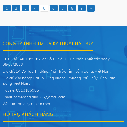
1
2
3
4
5
6
7
8
9
CÔNG TY TNHH TM-DV KỸ THUẬT HẢI DUY
GPKD số 3401099954 do Sở KH và ĐT TP Phan Thiết cấp ngày
06/03/2023
Địa chỉ: 14 Võ Hữu, Phường Phú Thủy, Tỉnh Lâm Đồng, Việt Nam.
Địa chỉ cửa hàng: Đại Lộ Hùng Vương, Phường Phú Thủy, Tỉnh Lâm
Đồng, Việt Nam.
Hotline: 0913186986
Email: camerahaiduy186@gmail.com
Website: haiduycamera.com
HỖ TRỢ KHÁCH HÀNG