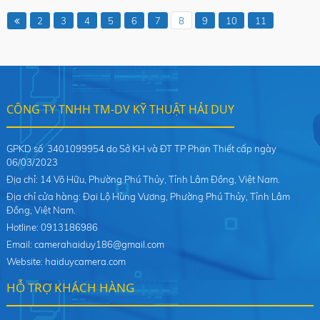
2
3
4
5
6
7
8
9
10
11
CÔNG TY TNHH TM-DV KỸ THUẬT HẢI DUY
GPKD số 3401099954 do Sở KH và ĐT TP Phan Thiết cấp ngày
06/03/2023
Địa chỉ: 14 Võ Hữu, Phường Phú Thủy, Tỉnh Lâm Đồng, Việt Nam.
Địa chỉ cửa hàng: Đại Lộ Hùng Vương, Phường Phú Thủy, Tỉnh Lâm
Đồng, Việt Nam.
Hotline: 0913186986
Email: camerahaiduy186@gmail.com
Website: haiduycamera.com
HỖ TRỢ KHÁCH HÀNG